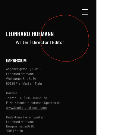
LEONHARD HOFMANN
Writer | Director I Editor
IMPRESSUM
Angaben gemäß § 5 TMG
Leonhard Hofmann
Weilburger Straße 14
60326 Frankfurt am Main
Kontakt
Telefon:
+49 (0) 159 01053670
E-Mail:
leonhard.hofmann@posteo.de
www.leonhardhofmann.com
Redaktionell verantwortlich
Leonhard Hofmann
Bergmannstraße 88
10961 Berlin